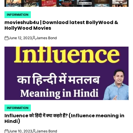
INFORMATION
POSTED
movieshub4u | Downlaod latest BollyWood &
IN
HollyWood Movies
June 12, 2023
James Bond
on
Posted
by
INFORMATION
POSTED
Influence को हिंदी में क्या कहते हैं? (Influence meaning in
IN
Hindi)
June 10, 2023
James Bond