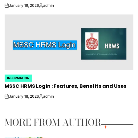
January 19, 2026
admin
on
Posted
by
INFORMATION
POSTED
MSSC HRMS Login : Features, Benefits and Uses
IN
January 18, 2026
admin
on
Posted
by
MORE FROM AUTHOR