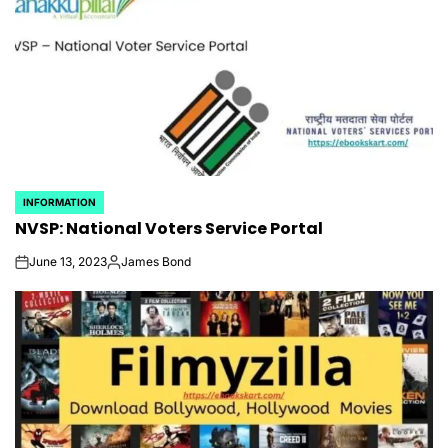
INFORMATION
POSTED
NVSP: National Voters Service Portal
IN
June 13, 2023
James Bond
on
Posted
by