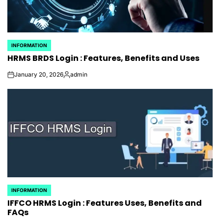
INFORMATION
POSTED
HRMS BRDS Login : Features, Benefits and Uses
IN
January 20, 2026
admin
on
Posted
by
INFORMATION
POSTED
IFFCO HRMS Login : Features Uses, Benefits and
IN
FAQs