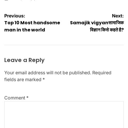
on
Posted
by
Post
Previous:
Next:
Top 10 Most handsome
Samajik vigyanसामाजिक
navigation
man in the world
विज्ञान किसे कहते है?
Leave a Reply
Your email address will not be published.
Required
fields are marked
*
Comment
*