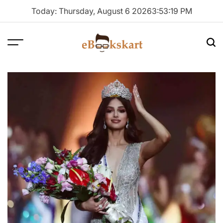
Skip
Today: Thursday, August 6 2026
3
:
53
:
19
PM
to
content
Menu
Sea
ebookskart