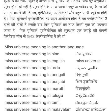
ब्रह्मांड की सबसे सुंदर है दोस्तों मिस यूनिवर्स का मतलब सिर्फ पूरे ब्रह्मांड में
सुंदर होना ही नही है सुंदर होने के साथ साथ भरपूर आत्मविश्वास, कैमरा को
सामना करने की हिम्मत, इंटेलिजेंस, पर्सनेलिटी और बहुत सारी खूबियां होती
है। मिस यूनिवर्स प्रतियोगिता हर साल आयोजन होता है यह प्रतियोगिता 3
हफ्ते की होती है उसके बाद मिस यूनिवर्स का ताज किसी एक को पहनाया
जाता है। मिस यूनिवर्स प्रतियोगिता की शुरुआत एक कपड़े की कंपनी
पैसेफिक मील से 1912 कैलीफोर्निया में की थी।
Miss universe meaning in another language
miss universe meaning in hindi
मिस यूनीवर्स
miss universe meaning in english
miss universe
miss universe meaning in urdu
عالمی حسینہ
miss universe meaning in bengali
বিশ্ব সুন্দরী
miss universe meaning in punjabi
ਮਿਸ ਬ੍ਰਹਿਮੰਡ
miss universe meaning in marathi
विश्वसुंदरी
miss universe meaning in telugu
విశ్వ సుందరి
miss universe meaning in tamil
பிரபஞ்ச அழகி
miss universe meaning in malayalam
മിസ്സ് യൂണിവേഴ്സ്